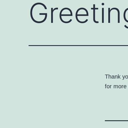
Greetin
Thank yo
for more 