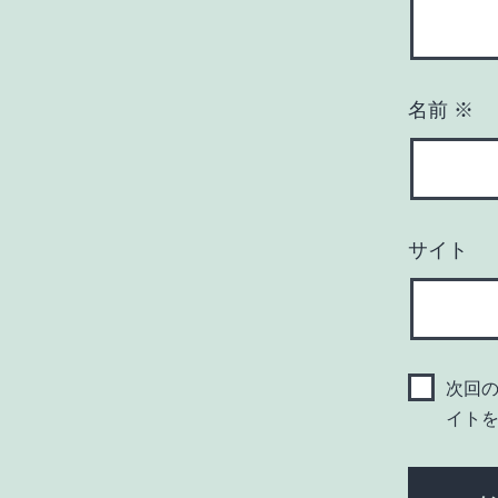
名前
※
サイト
次回
イト