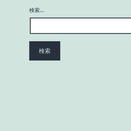
ー
検索…
シ
ョ
ン